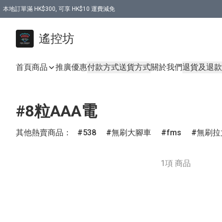
本地訂單滿 HK$300, 可享 HK$10 運費減免
購買 7.6V 6500mah 70C 電池 送 7.6V USB充電器
遙控坊
首頁
商品
推廣優惠
付款方式
送貨方式
關於我們
退貨及退款
#8粒AAA電
其他熱賣商品：
538
無刷大腳車
fms
無刷拉
1項 商品