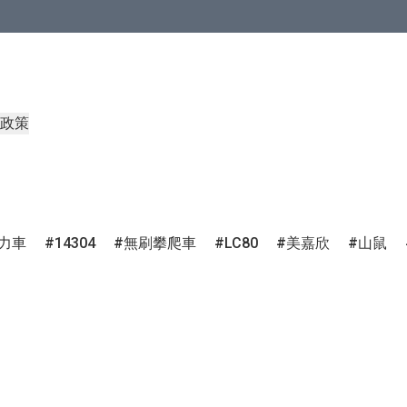
政策
力車
14304
無刷攀爬車
LC80
美嘉欣
山鼠