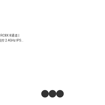
|
控 2.4GHz IPS
控器 連 雙接收 (帶陀
中英文界面) 600