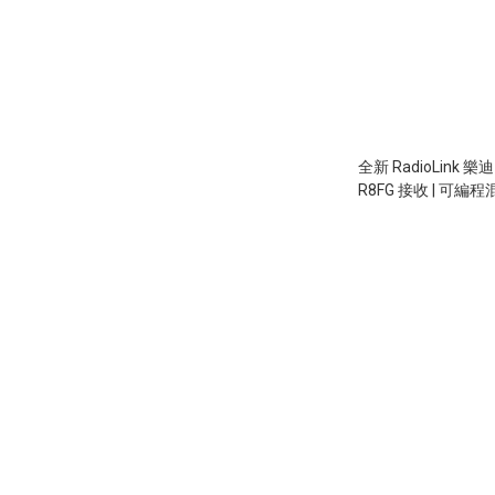
全新 RadioLink 樂迪 RC8X 8通道 
R8FG 接收 | 可編程混
touch screen 遙
螺儀功能, 可用鋰電, 
米控制距離