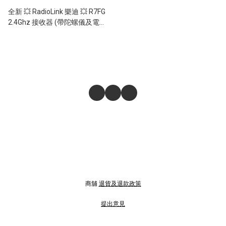
全新 💥 RadioLink 樂迪 💥 R7FG
2.4Ghz 接收器 (帶陀螺儀及電壓
回傳功能) 對應 RC4GS V2 /
RC6GS V2 600米控制距離
商舖
退貨及退款政策
提出意見