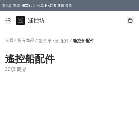
本地訂單滿 HK$300, 可享 HK$10 運費減免
購買 7.6V 6500mah 70C 電池 送 7.6V USB充電器
遙控坊
首頁
/
所有商品
/
/
遙控 車 / 船 配件
遙控船配件
遙控船配件
30項 商品