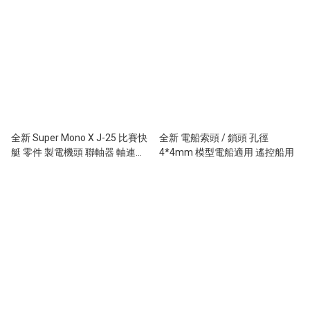
全新 Super Mono X J-25 比賽快
全新 電船索頭 / 鎖頭 孔徑
艇 零件 製電機頭 聯軸器 軸連接
4*4mm 模型電船適用 遙控船用
器 2.13 x 3mm 索頭