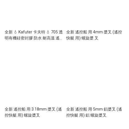
全新 💧 Kafuter 卡夫特 💧 705 透
全新 遙控船 用 4mm 槳叉 (遙控
明有機硅密封膠 防水 耐高溫 遙
快艇 用) 螺旋槳 叉
控模型 或 電子零件合用 (防水硅
膠)
全新 遙控船 用 3.18mm 槳叉 (遙
全新 遙控船 用 5mm 鋁槳叉 (遙
控快艇 用) 螺旋槳叉
控快艇 用) 鋁 螺旋槳叉