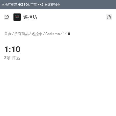
本地訂單滿 HK$300, 可享 HK$10 運費減免
購買 7.6V 6500mah 70C 電池 送 7.6V USB充電器
遙控坊
首頁
/
所有商品
/
/
/
遙控車
Carisma
1:10
1:10
3項 商品