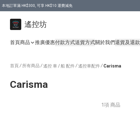
本地訂單滿 HK$300, 可享 HK$10 運費減免
購買 7.6V 6500mah 70C 電池 送 7.6V USB充電器
遙控坊
首頁
商品
推廣優惠
付款方式
送貨方式
關於我們
退貨及退款
首頁
/
所有商品
/
/
/
遙控 車 / 船 配件
遙控車配件
Carisma
Carisma
1項 商品