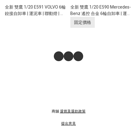
全新 雙鷹 1/20 E591 VOLVO 6輪
全新 雙鷹 1/20 E590 Mercedes-
鉸接自卸車 | 運泥車 | 聯動燈 | 遙
Benz 遙控 合金 6輪自卸車 | 運泥
控貨斗升降 | 富豪汽車授權
車 | 聯動燈 | 遙控貨斗升降 | 奔馳
固定價格
授權
商舖
退貨及退款政策
提出意見