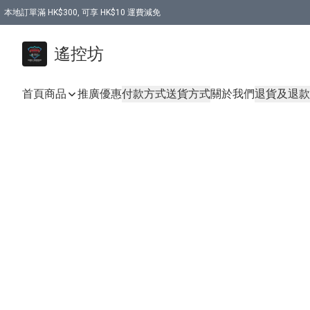
本地訂單滿 HK$300, 可享 HK$10 運費減免
購買 7.6V 6500mah 70C 電池 送 7.6V USB充電器
遙控坊
首頁
商品
推廣優惠
付款方式
送貨方式
關於我們
退貨及退款