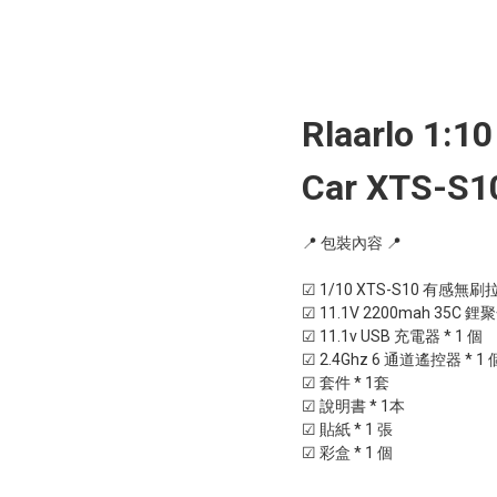
Rlaarlo 1:1
Car XTS-S
📍 包裝內容 📍

☑ 1/10 XTS-S10 有感無刷拉
☑ 11.1V 2200mah 35C 鋰
☑ 11.1v USB 充電器 * 1 個

☑ 2.4Ghz 6 通道遙控器 * 1 個
☑ 套件 * 1套

☑ 說明書 * 1本

☑ 貼紙 * 1 張

☑ 彩盒 * 1 個