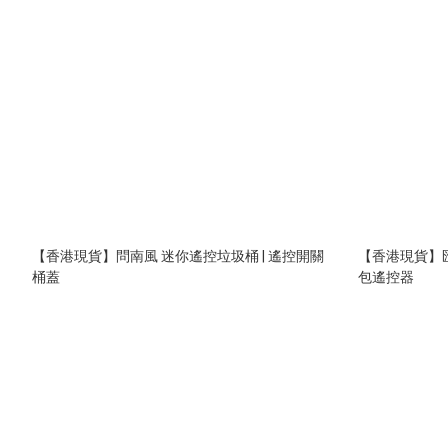
【香港現貨】問南風 迷你遙控垃圾桶 | 遙控開關
【香港現貨】匯納 1:64 99
桶蓋
包遙控器