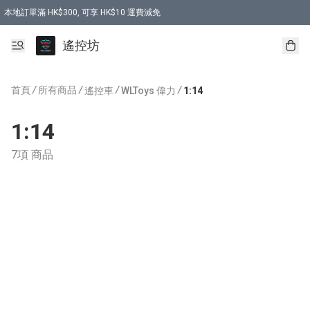
本地訂單滿 HK$300, 可享 HK$10 運費減免
購買 7.6V 6500mah 70C 電池 送 7.6V USB充電器
遙控坊
首頁
/
所有商品
/
/
/
遙控車
WLToys 偉力
1:14
1:14
7項 商品