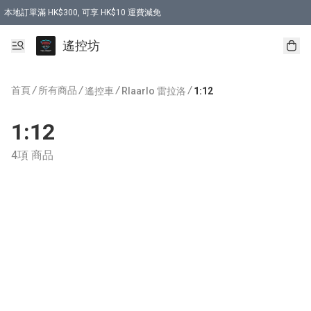
本地訂單滿 HK$300, 可享 HK$10 運費減免
購買 7.6V 6500mah 70C 電池 送 7.6V USB充電器
遙控坊
首頁
/
所有商品
/
/
/
遙控車
Rlaarlo 雷拉洛
1:12
1:12
4項 商品