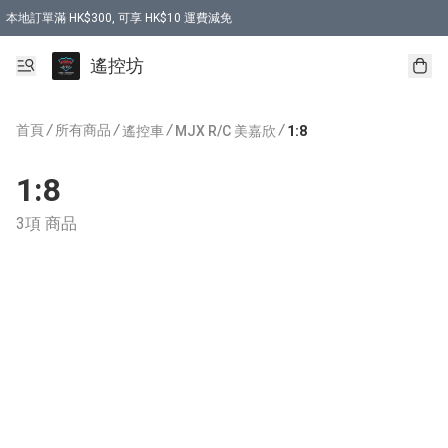
本地訂單滿 HK$300, 可享 HK$10 運費減免
購買 7.6V 6500mah 70C 電池 送 7.6V USB充電器
遙控坊
首頁
/
所有商品
/
/
/
遙控車
MJX R/C 美嘉欣
1:8
1:8
3項 商品