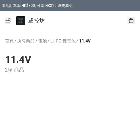
本地訂單滿 HK$300, 可享 HK$10 運費減免
購買 7.6V 6500mah 70C 電池 送 7.6V USB充電器
遙控坊
首頁
/
所有商品
/
/
/
電池
LI-PO 鋰電池
11.4V
11.4V
2項 商品