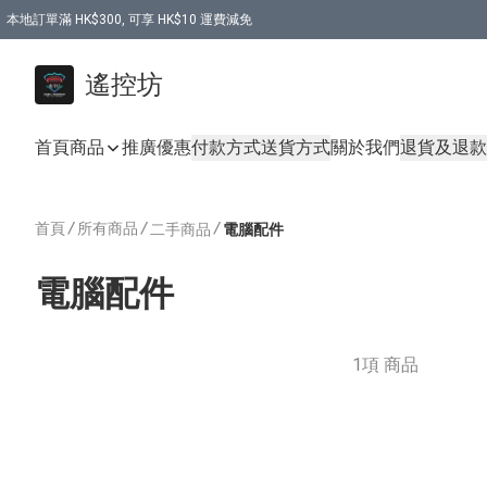
本地訂單滿 HK$300, 可享 HK$10 運費減免
購買 7.6V 6500mah 70C 電池 送 7.6V USB充電器
遙控坊
首頁
商品
推廣優惠
付款方式
送貨方式
關於我們
退貨及退款
首頁
/
所有商品
/
/
二手商品
電腦配件
電腦配件
1項 商品