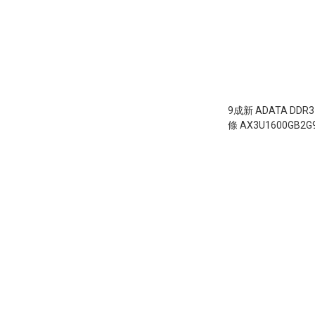
9成新 ADATA DDR3
條 AX3U1600GB2G