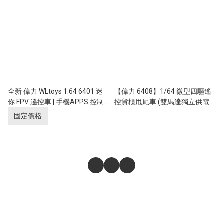
全新 偉力 WLtoys 1:64 6401 迷
【偉力 6408】1/64 微型四驅遙
你 FPV 遙控車 | 手機APPS 控制 |
控貨櫃甩尾車 (雙馬達獨立供電/
4輪驅動 | 實時傳送影像
貨櫃電動分離升降/自帶喇叭仿真
固定價格
聲效/三檔變速到手玩版) 【香港
現貨】