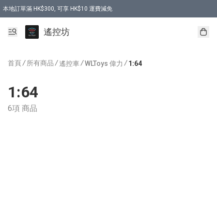
本地訂單滿 HK$300, 可享 HK$10 運費減免
購買 7.6V 6500mah 70C 電池 送 7.6V USB充電器
遙控坊
首頁
/
所有商品
/
/
/
遙控車
WLToys 偉力
1:64
1:64
6項 商品