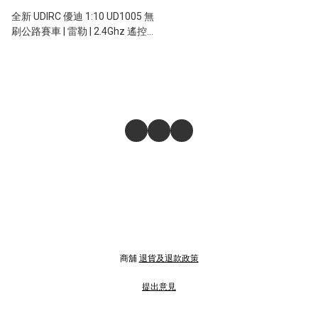
全新 UDIRC 優迪 1:10 UD1005 無
刷公路賽車 | 雷勒 | 2.4Ghz 遙控 |
2/4輪驅動 | 聯動尾翼 | 陀螺儀 |
聯動車燈 | 70KM/H
商舖
退貨及退款政策
提出意見