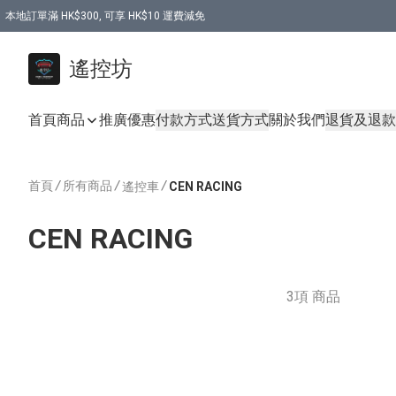
本地訂單滿 HK$300, 可享 HK$10 運費減免
購買 7.6V 6500mah 70C 電池 送 7.6V USB充電器
遙控坊
首頁
商品
推廣優惠
付款方式
送貨方式
關於我們
退貨及退款
首頁
/
所有商品
/
/
遙控車
CEN RACING
CEN RACING
3項 商品