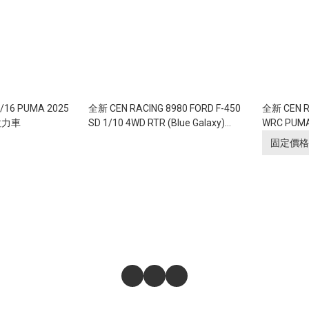
16 PUMA 2025
全新 CEN RACING 8980 FORD F-450
全新 CEN Ra
刷拉力車
SD 1/10 4WD RTR (Blue Galaxy)
WRC PUMA
Custom Truck DL-Series
2.4Ghz 遙控
固定價格
ESC