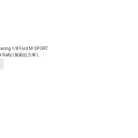
cing 1/8 Ford M-SPORT
 Rally | 無刷拉力車 |
器 | Blushless moto and