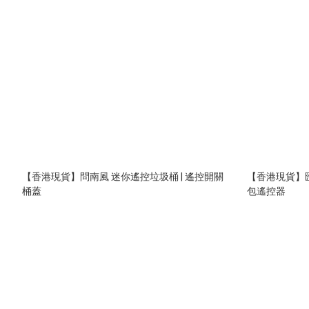
【香港現貨】問南風 迷你遙控垃圾桶 | 遙控開關
【香港現貨】匯納 1:64 99
桶蓋
包遙控器