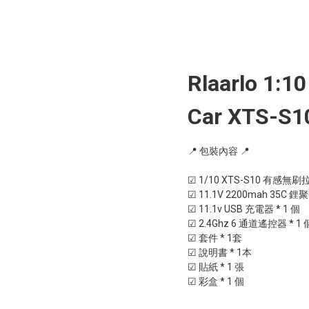
Rlaarlo 1:1
Car XTS-S
📍 包裝內容 📍

☑ 1/10 XTS-S10 有感無刷拉
☑ 11.1V 2200mah 35C 鋰
☑ 11.1v USB 充電器 * 1 個

☑ 2.4Ghz 6 通道遙控器 * 1 個
☑ 套件 * 1套

☑ 說明書 * 1本

☑ 貼紙 * 1 張

☑ 彩盒 * 1 個