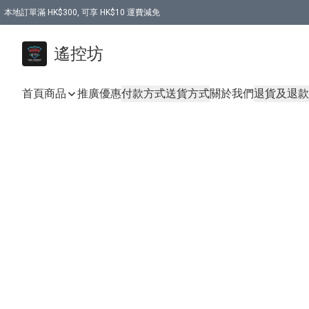
本地訂單滿 HK$300, 可享 HK$10 運費減免
購買 7.6V 6500mah 70C 電池 送 7.6V USB充電器
遙控坊
首頁
商品
推廣優惠
付款方式
送貨方式
關於我們
退貨及退款