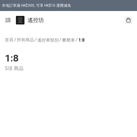
本地訂單滿 HK$300, 可享 HK$10 運費減免
購買 7.6V 6500mah 70C 電池 送 7.6V USB充電器
遙控坊
首頁
/
所有商品
/
/
/
遙控車類別
攀爬車
1:8
1:8
5項 商品