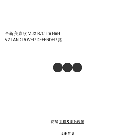
全新 美嘉欣 MJX R/C 1:8 H8H
V2 LAND ROVER DEFENDER 路
虎衞士 攀爬車 | 機械波箱變速 |
前後差速鎖 | 2.4Ghz 遙控 |
商舖
退貨及退款政策
提出意見