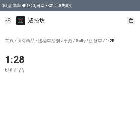
本地訂單滿 HK$300, 可享 HK$10 運費減免
購買 7.6V 6500mah 70C 電池 送 7.6V USB充電器
遙控坊
首頁
/
所有商品
/
/
/
遙控車類別
平跑 / Rally / 漂移車
1:28
1:28
6項 商品