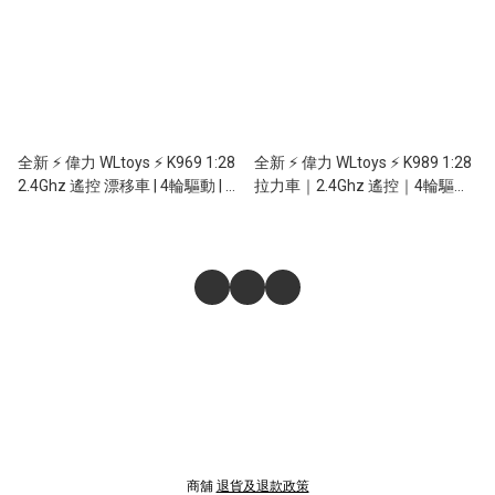
全新 ⚡ 偉力 WLtoys ⚡ K969 1:28
全新 ⚡ 偉力 WLtoys ⚡ K989 1:28
2.4Ghz 遙控 漂移車 | 4輪驅動 | 無
拉力車｜2.4Ghz 遙控｜4輪驅動
段變速 | 金屬底盤 | 可調速遙控器
｜無段變速 ｜金屬底盤｜
30KM/H
商舖
退貨及退款政策