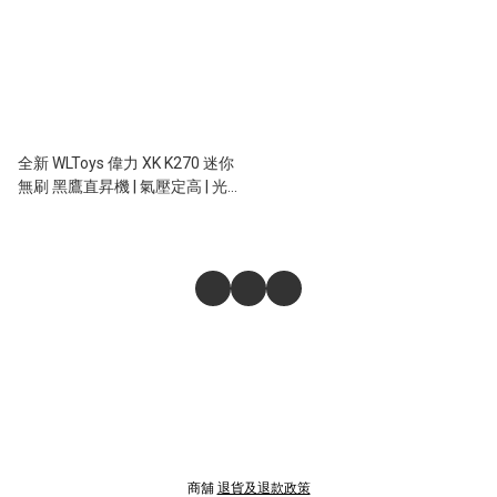
全新 WLToys 偉力 XK K270 迷你
無刷 黑鷹直昇機 | 氣壓定高 | 光
流定位 | 遙控直升機 | UH-60L運
輸機 | 綠色
商舖
退貨及退款政策