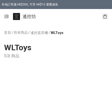
本地訂單滿 HK$300, 可享 HK$10 運費減免
購買 7.6V 6500mah 70C 電池 送 7.6V USB充電器
遙控坊
首頁
/
所有商品
/
/
遙控直昇機
WLToys
WLToys
5項 商品