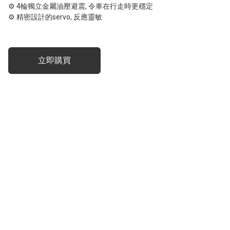
⚙ 4輪獨立金屬油壓避震, 令車在行走時更穩定

⚙ 精密設計的servo, 反應靈敏
立即購買