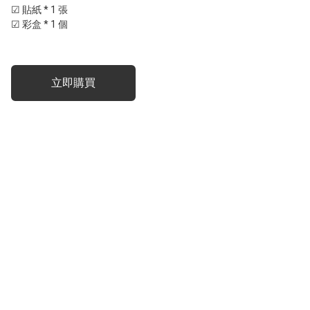
☑ 貼紙 * 1 張

☑ 彩盒 * 1 個
立即購買