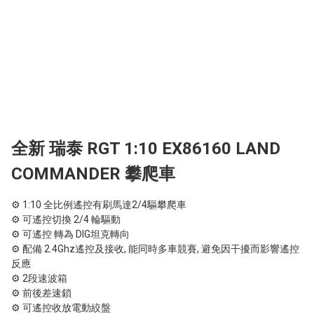
全新 瑞泰 RGT 1:10 EX86160 LAND
COMMANDER 攀爬車
⚙ 1:10 全比例遙控有刷馬達2/4驅攀爬車

⚙ 可遙控切換 2/4 輪驅動

⚙ 可遙控 轉為 DIG坦克轉向

⚙ 配備 2.4Ghz遙控及接收, 能同時多車競賽, 避免因干擾而影響遙控
反應

⚙ 2段速波箱

⚙ 前後差速鎖

⚙ 可遙控收放電動絞盤
