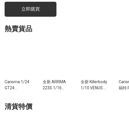
立即購買
熱賣貨品
Carisma 1/24
全新 ARRMA
全新 Killerbody
Cari
GT24
223S 1/16
1/10 VENUS 藍
福特 
Mitsubishi
MOJAVE GROM
旗亞三角洲後驅
港現貨
Lancer
無刷四驅沙漠短
拉力賽車 | 後驅
微型
清貨特價
Evolution IV 有
卡車 (黑色
拉力車 | 授權車
控拉
刷拉力車 | 三菱
款/SLT3遙
殼
授權
控/AVC車身穩
定/全金屬傳動/