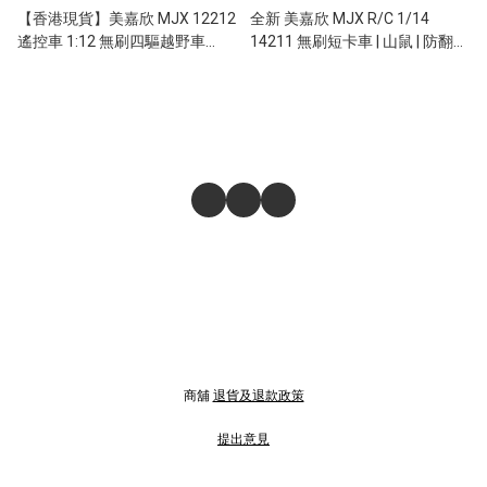
【香港現貨】美嘉欣 MJX 12212
全新 美嘉欣 MJX R/C 1/14
遙控車 1:12 無刷四驅越野車
14211 無刷短卡車 | 山鼠 | 防翻尾
60km/h
輪 | 金屬齒輪 | 油壓避震 | 可用3S
電 | 最高速約75KM/H
商舖
退貨及退款政策
提出意見