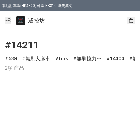
本地訂單滿 HK$300, 可享 HK$10 運費減免
購買 7.6V 6500mah 70C 電池 送 7.6V USB充電器
遙控坊
#14211
538
無刷大腳車
fms
無刷拉力車
14304
無
2項 商品