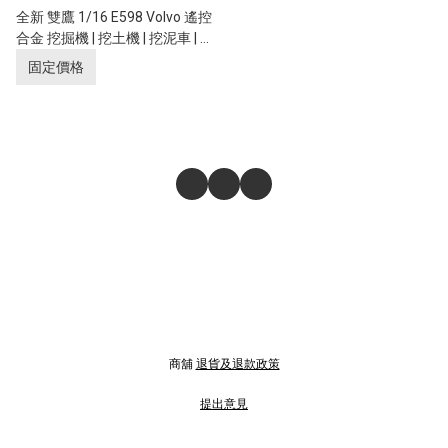
全新 雙鷹 1/16 E598 Volvo 遙控
合金 挖掘機 | 挖土機 | 挖泥車 | 全
比例控制 | 富豪汽車授權
固定價格
商舖
退貨及退款政策
提出意見