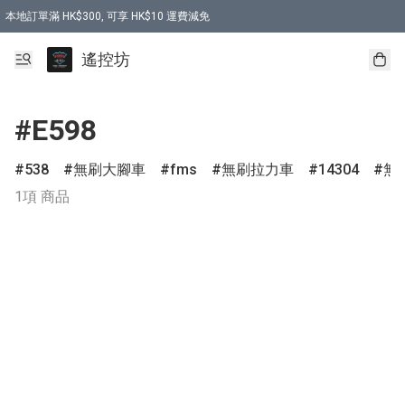
本地訂單滿 HK$300, 可享 HK$10 運費減免
購買 7.6V 6500mah 70C 電池 送 7.6V USB充電器
遙控坊
#E598
538
無刷大腳車
fms
無刷拉力車
14304
無
1項 商品