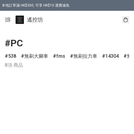
本地訂單滿 HK$300, 可享 HK$10 運費減免
購買 7.6V 6500mah 70C 電池 送 7.6V USB充電器
遙控坊
#PC
538
無刷大腳車
fms
無刷拉力車
14304
無
8項 商品