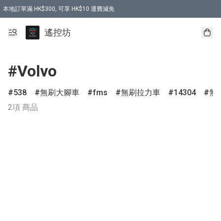
本地訂單滿 HK$300, 可享 HK$10 運費減免
購買 7.6V 6500mah 70C 電池 送 7.6V USB充電器
遙控坊
#Volvo
538
無刷大腳車
fms
無刷拉力車
14304
無
2項 商品