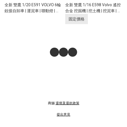
全新 雙鷹 1/20 E591 VOLVO 6輪
全新 雙鷹 1/16 E598 Volvo 遙控
鉸接自卸車 | 運泥車 | 聯動燈 | 遙
合金 挖掘機 | 挖土機 | 挖泥車 | 全
控貨斗升降 | 富豪汽車授權
比例控制 | 富豪汽車授權
固定價格
商舖
退貨及退款政策
提出意見