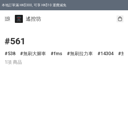
本地訂單滿 HK$300, 可享 HK$10 運費減免
購買 7.6V 6500mah 70C 電池 送 7.6V USB充電器
遙控坊
#561
538
無刷大腳車
fms
無刷拉力車
14304
無
1項 商品