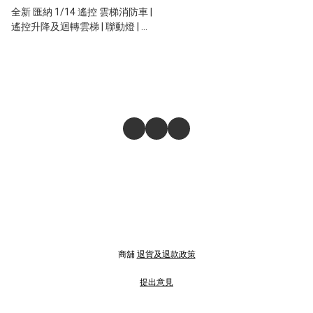
全新 匯納 1/14 遙控 雲梯消防車 |
遙控升降及迴轉雲梯 | 聯動燈 | 消
防喉可噴水
商舖
退貨及退款政策
提出意見