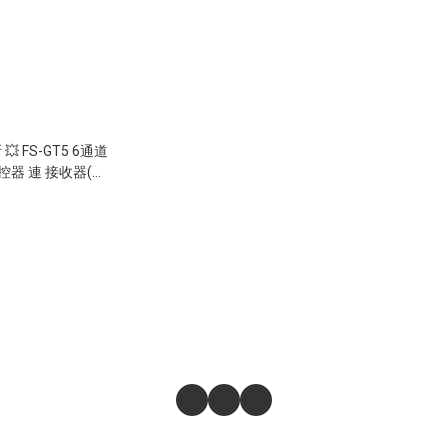
 💥 FS-GT5 6通道
遙控器 連 接收器(帶
4輪轉向攀爬車模式