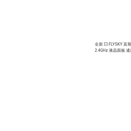
全新 💥 FLYSKY 富斯
2.4GHz 液晶面板 
陀螺儀功能) 新增
(可用鋰電)