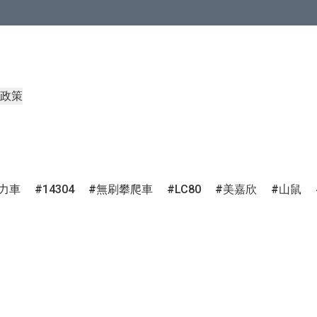
政策
力車
14304
無刷攀爬車
LC80
美嘉欣
山鼠