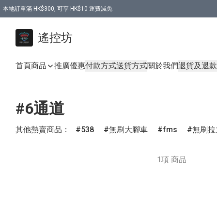
本地訂單滿 HK$300, 可享 HK$10 運費減免
購買 7.6V 6500mah 70C 電池 送 7.6V USB充電器
遙控坊
首頁
商品
推廣優惠
付款方式
送貨方式
關於我們
退貨及退款
#6通道
其他熱賣商品：
538
無刷大腳車
fms
無刷拉
1項 商品