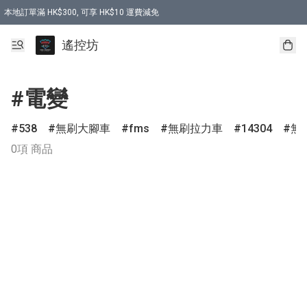
本地訂單滿 HK$300, 可享 HK$10 運費減免
購買 7.6V 6500mah 70C 電池 送 7.6V USB充電器
遙控坊
#電變
538
無刷大腳車
fms
無刷拉力車
14304
無
0項 商品