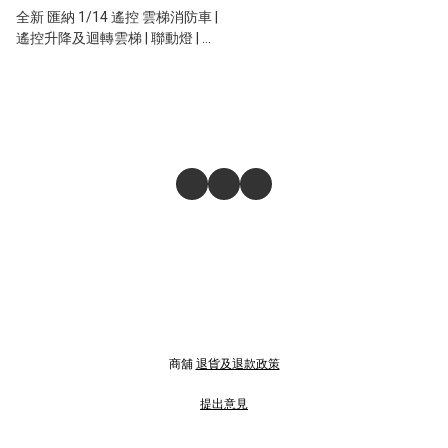
全新 匯納 1/14 遙控 雲梯消防車 |
遙控升降及迴轉雲梯 | 聯動燈 | 消
防喉可噴水
商舖
退貨及退款政策
提出意見