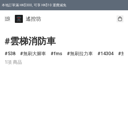
本地訂單滿 HK$300, 可享 HK$10 運費減免
購買 7.6V 6500mah 70C 電池 送 7.6V USB充電器
遙控坊
#雲梯消防車
538
無刷大腳車
fms
無刷拉力車
14304
無
1項 商品