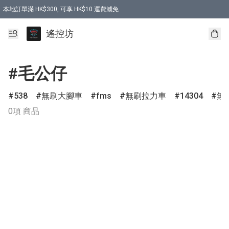
本地訂單滿 HK$300, 可享 HK$10 運費減免
購買 7.6V 6500mah 70C 電池 送 7.6V USB充電器
遙控坊
#毛公仔
538
無刷大腳車
fms
無刷拉力車
14304
無
0項 商品