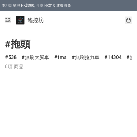
本地訂單滿 HK$300, 可享 HK$10 運費減免
購買 7.6V 6500mah 70C 電池 送 7.6V USB充電器
遙控坊
#拖頭
538
無刷大腳車
fms
無刷拉力車
14304
無
6項 商品