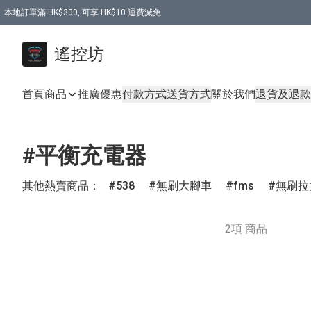
本地訂單滿 HK$300, 可享 HK$10 運費減免
購買 7.6V 6500mah 70C 電池 送 7.6V USB充電器
遙控坊
首頁
商品
推廣優惠
付款方式
送貨方式
關於我們
退貨及退款
#平衡充電器
其他熱賣商品：
538
無刷大腳車
fms
無刷拉
2項 商品