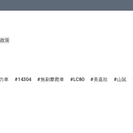
政策
力車
14304
無刷攀爬車
LC80
美嘉欣
山鼠