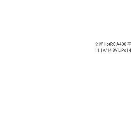
全新 HotRC A400
11.1V/14.8V LiPo |