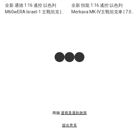
全新 通德 1:16 遙控 以色列
全新 恒龍 1:16 遙控 以色列
M60wERA Israel-1 主戰坦克 |
Merkava MK-IV主戰坦克車 | 7.0S
2.0版 | 基礎/金屬升級版本 |射BB
版 | 3958-1 | 專業版本/金屬底盤
彈/紅外線對戰
版本 | 金屬配件 | 發射BB彈/紅外
線對戰 | 伸縮炮管
商舖
退貨及退款政策
提出意見