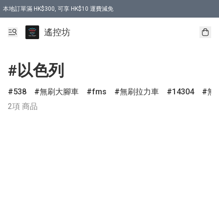
本地訂單滿 HK$300, 可享 HK$10 運費減免
購買 7.6V 6500mah 70C 電池 送 7.6V USB充電器
遙控坊
#以色列
538
無刷大腳車
fms
無刷拉力車
14304
無
2項 商品