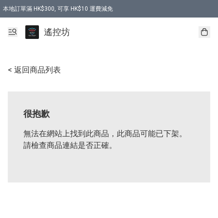
本地訂單滿 HK$300, 可享 HK$10 運費減免
購買 7.6V 6500mah 70C 電池 送 7.6V USB充電器
遙控坊
< 返回商品列表
很抱歉
無法在網站上找到此商品，此商品可能已下架。
請檢查商品連結是否正確。