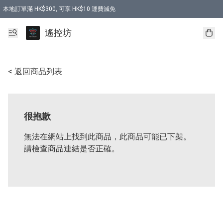
本地訂單滿 HK$300, 可享 HK$10 運費減免
購買 7.6V 6500mah 70C 電池 送 7.6V USB充電器
遙控坊
< 返回商品列表
很抱歉
無法在網站上找到此商品，此商品可能已下架。
請檢查商品連結是否正確。