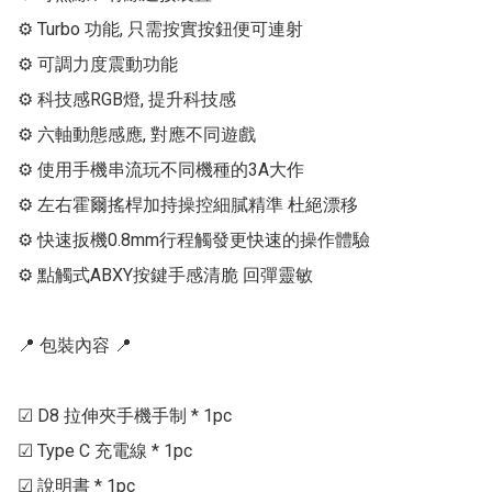
⚙ Turbo 功能, 只需按實按鈕便可連射

⚙ 可調力度震動功能

⚙ 科技感RGB燈, 提升科技感

⚙ 六軸動態感應, 對應不同遊戲

⚙ 使用手機串流玩不同機種的3A大作

⚙ 左右霍爾搖桿加持操控細膩精準 杜絕漂移

⚙ 快速扳機0.8mm行程觸發更快速的操作體驗

⚙ 點觸式ABXY按鍵手感清脆 回彈靈敏

📍 包裝內容 📍

☑ D8 拉伸夾手機手制 * 1pc

☑ Type C 充電線 * 1pc

☑ 說明書 * 1pc
