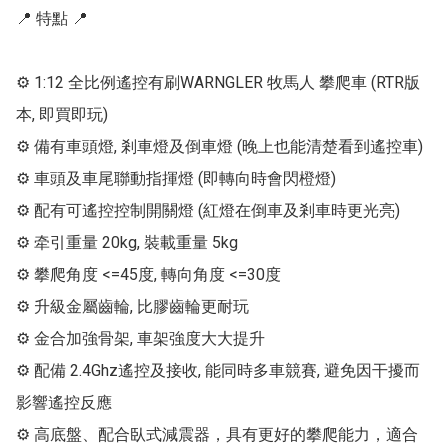
📍 特點 📍

⚙ 1:12 全比例遙控有刷WARNGLER 牧馬人 攀爬車 (RTR版
本, 即買即玩)

⚙ 備有車頭燈, 剎車燈及倒車燈 (晚上也能清楚看到遙控車)

⚙ 車頭及車尾聯動指揮燈 (即轉向時會閃橙燈)

⚙ 配有可遙控控制開關燈 (紅燈在倒車及剎車時更光亮)

⚙ 牵引重量 20kg, 裝載重量 5kg

⚙ 攀爬角度 <=45度, 轉向角度 <=30度

⚙ 升級金屬齒輪, 比膠齒輪更耐玩

⚙ 金合加強骨架, 車架強度大大提升

⚙ 配備 2.4Ghz遙控及接收, 能同時多車競賽, 避免因干擾而
影響遙控反應

⚙ 高底盤、配合臥式減震器，具有更好的攀爬能力，適合