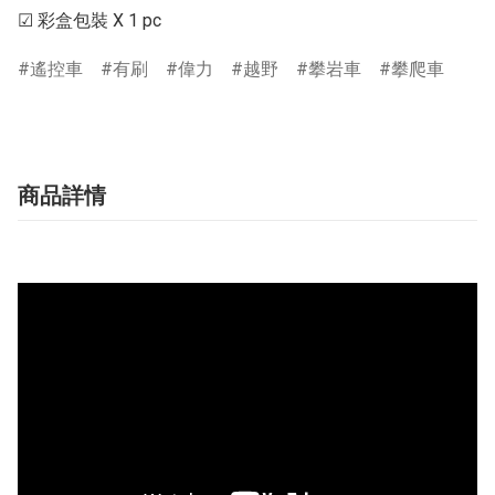
遙控車
有刷
偉力
越野
攀岩車
攀爬車
商品詳情