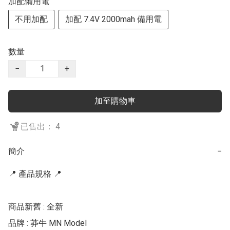
加配備用電
不用加配
加配 7.4V 2000mah 備用電
數量
−
+
加至購物車
已售出： 4
簡介
−
📍 產品規格 📍

商品新舊 : 全新

品牌 : 莽牛 MN Model
