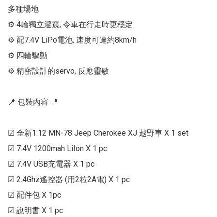
多種場地

⚙ 4輪獨立避震, 令車在行走時更穩定

⚙ 配7.4V LiPo電池, 速度可達約8km/h

⚙ 四輪驅動

⚙ 精密設計的servo, 反應靈敏

📍 包裝內容 📍

☑ 全新1:12 MN-78 Jeep Cherokee XJ 越野車 X 1 set

☑ 7.4V 1200mah LiIon X 1 pc

☑ 7.4V USB充電器 X 1 pc

☑ 2.4Ghz遙控器 (用2粒2A電) X 1 pc

☑ 配件包 X 1pc

☑ 說明書 X 1 pc
