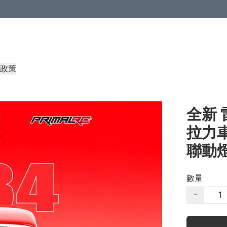
政策
全新 雷
拉力車 
聯動燈
數量
−