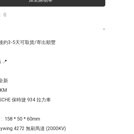
 0
−
後約3-5天可取貨/寄出順豐

📍

全新

KM

SCHE 保時捷 934 拉力車

158 * 50 * 60mm

ywing 4272 無刷馬達 (2000KV)
