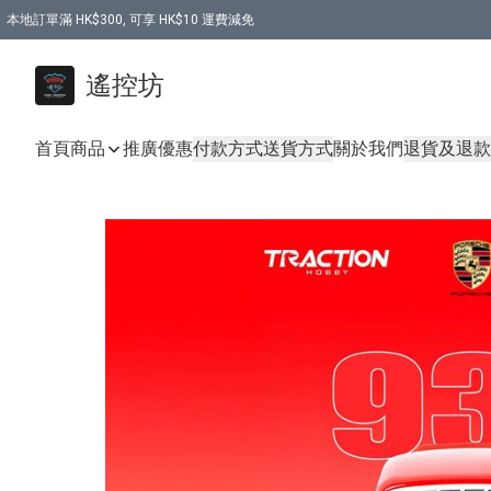
本地訂單滿 HK$300, 可享 HK$10 運費減免
購買 7.6V 6500mah 70C 電池 送 7.6V USB充電器
遙控坊
首頁
商品
推廣優惠
付款方式
送貨方式
關於我們
退貨及退款