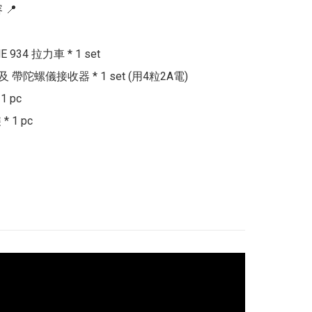
📍

 934 拉力車 * 1 set

 及 帶陀螺儀接收器 * 1 set (用4粒2A電)

 pc

 1 pc