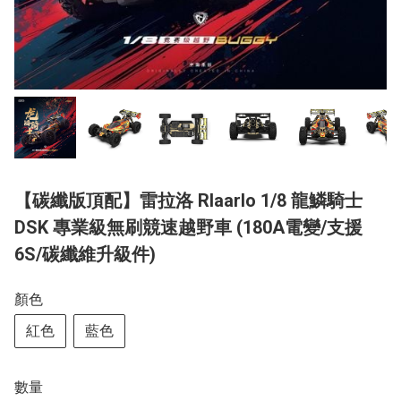
【碳纖版頂配】雷拉洛 Rlaarlo 1/8 龍鱗騎士
DSK 專業級無刷競速越野車 (180A電變/支援
6S/碳纖維升級件)
顏色
紅色
藍色
數量