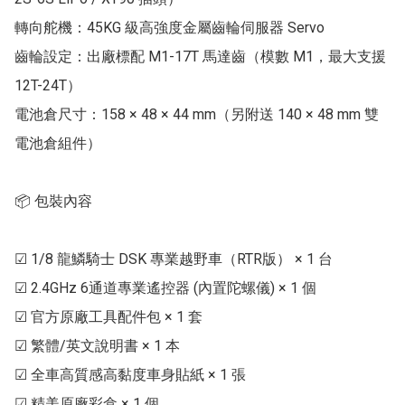
轉向舵機：45KG 級高強度金屬齒輪伺服器 Servo

齒輪設定：出廠標配 M1-17T 馬達齒（模數 M1，最大支援 
12T-24T）

電池倉尺寸：158 × 48 × 44 mm（另附送 140 × 48 mm 雙
電池倉組件）

📦 包裝內容

☑ 1/8 龍鱗騎士 DSK 專業越野車（RTR版） × 1 台

☑ 2.4GHz 6通道專業遙控器 (內置陀螺儀) × 1 個

☑ 官方原廠工具配件包 × 1 套

☑ 繁體/英文說明書 × 1 本

☑ 全車高質感高黏度車身貼紙 × 1 張

☑ 精美原廠彩盒 × 1 個
