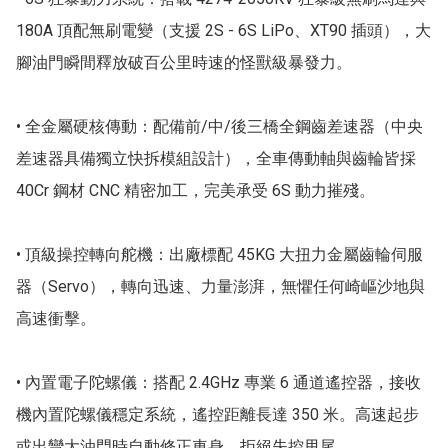
180A 頂配無刷電變（支援 2S - 6S LiPo、XT90 插頭），大
腳油門瞬間釋放破百公里時速的怪獸級暴發力。

• 全金屬硬核傳動：配備前/中/後三橋全鋼齒差速器（中央
差速器具備獨立快拆模組設計），全車傳動軸與齒輪皆採 
40Cr 鋼材 CNC 精密加工，完美承受 6S 動力摧殘。

• 頂級操控轉向舵機：出廠標配 45KG 大扭力金屬齒輪伺服
器（Servo），轉向迅速、力量澎湃，無懼任何崎嶇沙地與
高速衝擊。 

• 內置電子陀螺儀：搭配 2.4GHz 專業 6 通道遙控器，接收
機內置陀螺儀穩定系統，遙控距離長達 350 米。高速起步
或出彎大油門時自動修正車身，拒絕失控甩尾。
