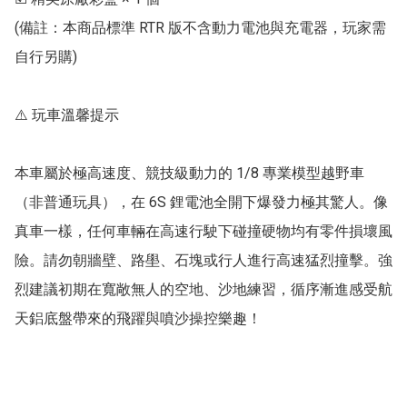
(備註：本商品標準 RTR 版不含動力電池與充電器，玩家需
自行另購)

⚠️ 玩車溫馨提示

本車屬於極高速度、競技級動力的 1/8 專業模型越野車
（非普通玩具），在 6S 鋰電池全開下爆發力極其驚人。像
真車一樣，任何車輛在高速行駛下碰撞硬物均有零件損壞風
險。請勿朝牆壁、路壆、石塊或行人進行高速猛烈撞擊。強
烈建議初期在寬敞無人的空地、沙地練習，循序漸進感受航
天鋁底盤帶來的飛躍與噴沙操控樂趣！ 