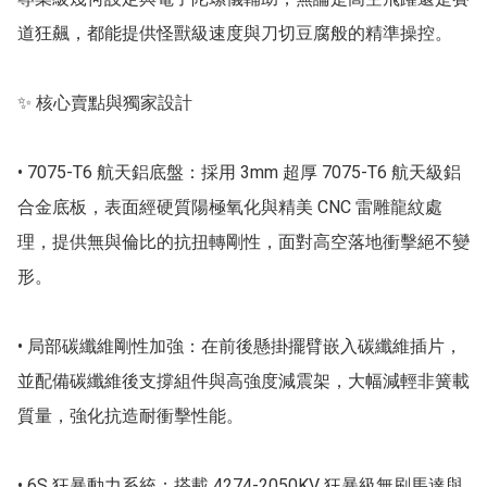
道狂飆，都能提供怪獸級速度與刀切豆腐般的精準操控。

✨ 核心賣點與獨家設計

• 7075-T6 航天鋁底盤：採用 3mm 超厚 7075-T6 航天級鋁
合金底板，表面經硬質陽極氧化與精美 CNC 雷雕龍紋處
理，提供無與倫比的抗扭轉剛性，面對高空落地衝擊絕不變
形。

• 局部碳纖維剛性加強：在前後懸掛擺臂嵌入碳纖維插片，
並配備碳纖維後支撐組件與高強度減震架，大幅減輕非簧載
質量，強化抗造耐衝擊性能。

• 6S 狂暴動力系統：搭載 4274-2050KV 狂暴級無刷馬達與 