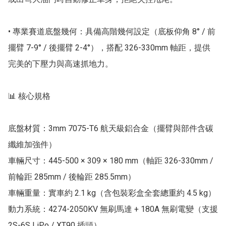
• 專業賽道底盤幾何：具備高階幾何設定（底板仰角 8° / 前
擺臂 7-9° / 後擺臂 2-4°），搭配 326-330mm 軸距，提供
完美的下壓力與高速抓地力。

📊 核心規格

底盤材質：3mm 7075-T6 航天級鋁合金（擺臂與部件含碳
纖維加強件）

車輛尺寸：445-500 × 309 × 180 mm（軸距 326-330mm / 
前輪距 285mm / 後輪距 285.5mm）

車輛重量：實車約 2.1 kg（含包裝彩盒全套總重約 4.5 kg）

動力系統：4274-2050KV 無刷馬達 + 180A 無刷電變（支援 
2S-6S LiPo / XT90 插頭）
