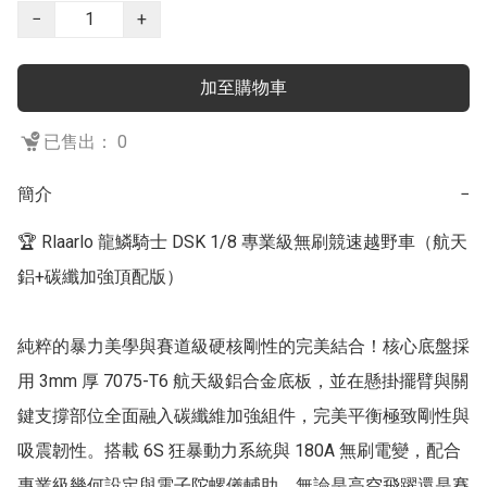
−
+
加至購物車
已售出： 0
簡介
−
🏆 Rlaarlo 龍鱗騎士 DSK 1/8 專業級無刷競速越野車（航天
鋁+碳纖加強頂配版）

純粹的暴力美學與賽道級硬核剛性的完美結合！核心底盤採
用 3mm 厚 7075-T6 航天級鋁合金底板，並在懸掛擺臂與關
鍵支撐部位全面融入碳纖維加強組件，完美平衡極致剛性與
吸震韌性。搭載 6S 狂暴動力系統與 180A 無刷電變，配合
專業級幾何設定與電子陀螺儀輔助，無論是高空飛躍還是賽