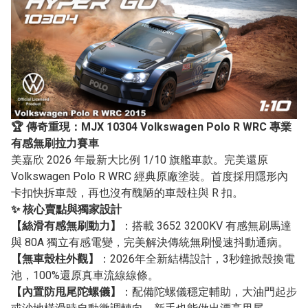
🏆 傳奇重現：MJX 10304 Volkswagen Polo R WRC 專業
有感無刷拉力賽車
美嘉欣 2026 年最新大比例 1/10 旗艦車款。完美還原
Volkswagen Polo R WRC 經典原廠塗裝。首度採用隱形內
卡扣快拆車殼，再也沒有醜陋的車殼柱與 R 扣。
✨ 核心賣點與獨家設計
【絲滑有感無刷動力】
：搭載 3652 3200KV 有感無刷馬達
與 80A 獨立有感電變，完美解決傳統無刷慢速抖動通病。
【無車殼柱外觀】
：2026年全新結構設計，3秒鐘掀殼換電
池，100%還原真車流線線條。
【內置防甩尾陀螺儀】
：配備陀螺儀穩定輔助，大油門起步