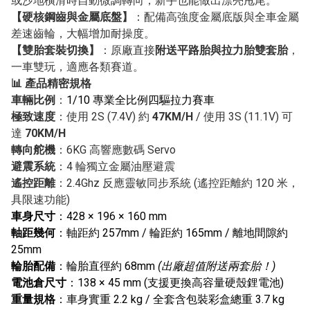
或沙地橫滑時自動微調轉向，新手也能做出漂亮甩尾。
【硬核鋼齒與金屬底盤】
：配備高強度金屬底版與全車金屬
差速齒輪，大幅增加耐操度。
【雙胎套裝切換】
：原廠直接
附送平路胎與拉力胎雙套胎
，
一車雙玩，適應各類賽道。
📊 產品精密規格
車輛比例
：
1/10 專業全比例四驅拉力賽車
極致速度
：使用 2S (7.4V) 約
47KM/H
/ 使用 3S (11.1V) 可
達
70KM/H
轉向舵機
：6KG 高響應數碼 Servo
避震系統
：4 輪獨立金屬油壓避震
遙控距離
：2.4Ghz 反應靈敏同步系統 (遙控距離約 120 米，
具限速功能)
車身尺寸
：428 × 196 × 160 mm
軸距幾何
：軸距約 257mm / 輪距約 165mm / 離地間隙約
25mm
輪胎配備
：輪胎直徑約 68mm
(出廠超值附送兩套胎！)
電池倉尺寸
：138 × 45 mm (支援更換高容量硬殼鋰電池)
重量規格
：車身實重 2.2 kg / 全套含包裝彩盒總重 3.7 kg