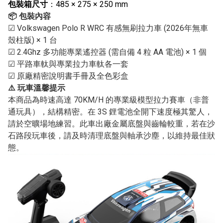
包裝箱尺寸
：485 × 275 × 250 mm
📦 包裝內容
☑ Volkswagen Polo R WRC 有感無刷拉力車 (2026年無車
殼柱版) × 1 台
☑ 2.4Ghz 多功能專業遙控器 (需自備 4 粒 AA 電池) × 1 個
☑ 平路車軚與專業拉力車軚各一套
☑ 原廠精密說明書手冊及全色彩盒
⚠️ 玩車溫馨提示
本商品為時速高達 70KM/H 的專業級模型拉力賽車（非普
通玩具），結構精密。在 3S 鋰電池全開下速度極其驚人，
請於空曠場地練習。此車出廠金屬底盤與齒輪較重，若在沙
石路段玩車後，請及時清理底盤與軸承沙塵，以維持最佳狀
態。