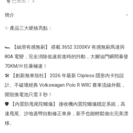
已售出： 3
簡介
−
✨ 產品三大硬核亮點：

🏎 【絲滑有感無刷】 搭載 3652 3200KV 有感無刷馬達與 
80A 電變，完全消除低速前進時的抖動，大腳油門瞬間暴發 
70KM/H 狂暴極速！

🛠 【創新無車殼柱】 2026 年最新 Clipless 隱形內卡扣設
計。不破壞經典 Volkswagen Polo R WRC 賽車流線外觀，
開殼換電池只需 3 秒！

🛡 【內置防甩尾陀螺儀】 接收機內置陀螺儀穩定系統，高
速甩尾、沙地過彎自動修正車身，新手也能輕鬆做出完美漂
移。
