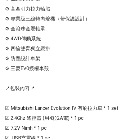
⚙ 高牽引力拉力輪胎

⚙ 專業級三線轉向舵機（帶保護設計） 

⚙ 全滾珠金屬軸承

⚙ 4WD傳動系統

⚙ 四輪雙臂獨立懸掛

⚙ 防塵設計車架

⚙ 三菱EV0授權車殼

📍包裝內容📍

☑ Mitsubishi Lancer Evolution IV 有刷拉力車 * 1 set

☑ 2.4Ghz 遙控器 (用4粒2A電) * 1 pc

☑ 7.2V Nimh * 1 pc

☑  USB充電線 * 1 pc
