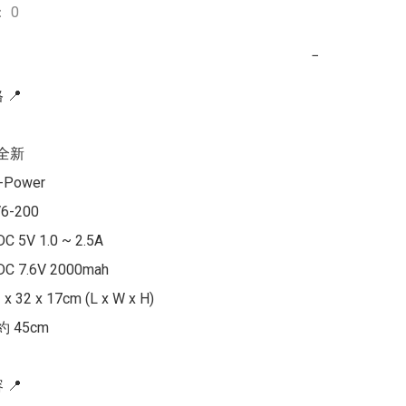
 0
−
📍

全新

-Power

6-200

 5V 1.0 ~ 2.5A

 7.6V 2000mah

x 32 x 17cm (L x W x H)

 45cm

📍
