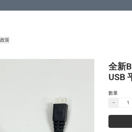
政策
全新Bui
USB
數量
−