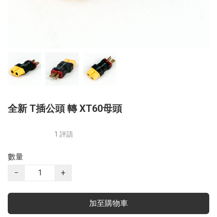
全新 T插公頭 轉 XT60母頭
1 評語
數量
−
+
加至購物車