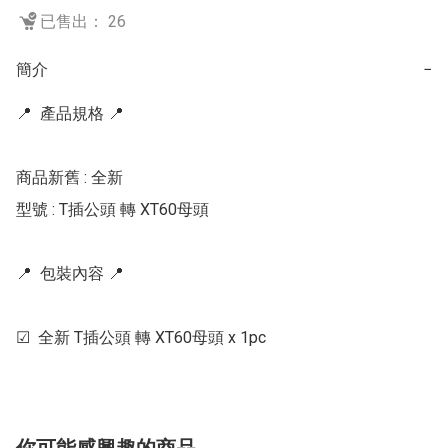
已售出： 26
簡介
−
📍  產品規格 📍   

商品新舊 : 全新

型號 : T插公頭 轉 XT60母頭

📍  包裝內容 📍   

☑  全新 T插公頭 轉 XT60母頭 x 1pc
你可能感興趣的商品