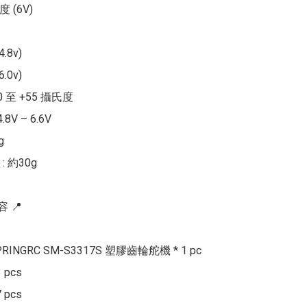
度 (6V)

.8v) 

.0v)

 至 +55 攝氏度

8V – 6.6V



 約30g

📍  

PRINGRC SM-S3317S 塑膠齒輪舵機 * 1 pc

 pcs

 pcs
