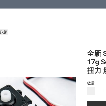
政策
全新 S
17g 
扭力 
數量
−