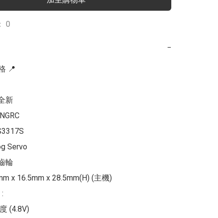
 0
−
📍  

全新

NGRC 

3317S

g Servo

齒輪

mm x 16.5mm x 28.5mm(H) (主機)



度 (4.8V)
