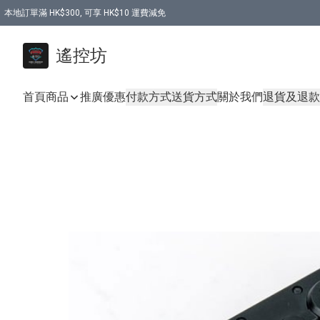
本地訂單滿 HK$300, 可享 HK$10 運費減免
購買 7.6V 6500mah 70C 電池 送 7.6V USB充電器
遙控坊
首頁
商品
推廣優惠
付款方式
送貨方式
關於我們
退貨及退款