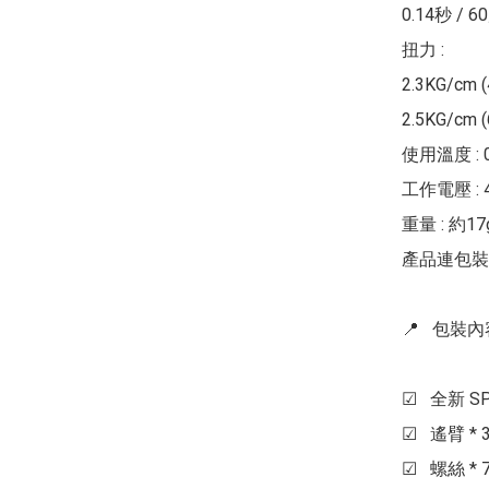
0.14秒 / 60
扭力 :

2.3KG/cm (4
2.5KG/cm (6
使用溫度 : 0
工作電壓 : 4.
重量 : 約17g
產品連包裝 :
📍   包裝內容 
☑   全新 S
☑   遙臂 * 3
☑   螺絲 * 7