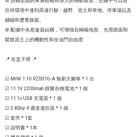
⚙ 憑藉堅固的車身結構和加大的傳動裝置，您幾乎可以在
任何環境中達到高速行駛 - 越野、泥土和草地、停車場以及
鋪砌和瀝青路面。

⚙ 配備中央差速器結構，可增強在崎嶇地形、光滑路面和
鬆散泥土上的機動性和全油門自由度

📍 在盒子裡 📍

☑ MINI 1:10 RZ001G-A 無刷大腳車 * 1 台

☑ 11.1V 2200mah 鋰聚合物電池 * 1 個

☑ 11.1v USB 充電器 * 1 個

☑ 2.4Ghz 4 通道遙控器 * 1 個

☑ 套件 * 1套

☑ 說明書 * 1本
