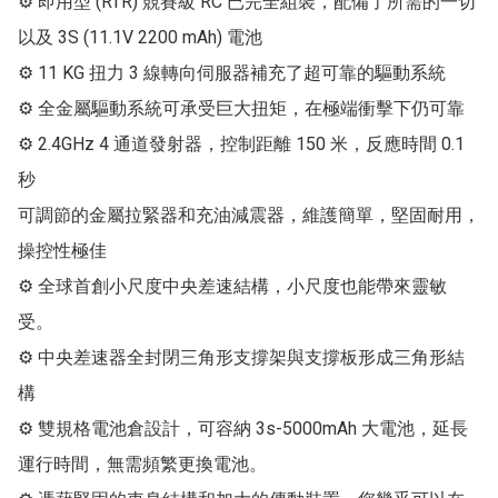
⚙ 即用型 (RTR) 競賽級 RC 已完全組裝，配備了所需的一切
以及 3S (11.1V 2200 mAh) 電池

⚙ 11 KG 扭力 3 線轉向伺服器補充了超可靠的驅動系統

⚙ 全金屬驅動系統可承受巨大扭矩，在極端衝擊下仍可靠

⚙ 2.4GHz 4 通道發射器，控制距離 150 米，反應時間 0.1 
秒

可調節的金屬拉緊器和充油減震器，維護簡單，堅固耐用，
操控性極佳

⚙ 全球首創小尺度中央差速結構，小尺度也能帶來靈敏
受。

⚙ 中央差速器全封閉三角形支撐架與支撐板形成三角形結
構

⚙ 雙規格電池倉設計，可容納 3s-5000mAh 大電池，延長
運行時間，無需頻繁更換電池。
