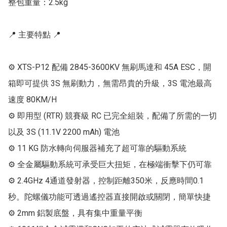
整包重量：2.5kg

📍 主要特點 📍

⚙ XTS-P12 配備 2845-3600KV 無刷馬達和 45A ESC，開
箱即可提供 3S 無刷動力，無需昂貴的升級，3S 電池最高
速度 80KM/H

⚙ 即用型 (RTR) 競賽級 RC 已完全組裝，配備了所需的一切
以及 3S (11.1V 2200 mAh) 電池

⚙ 11 KG 防水轉向伺服器補充了超可靠的驅動系統

⚙ 全金屬驅動系統可承受巨大扭矩，在極端衝擊下仍可靠

⚙ 2.4GHz 4通道發射器，控制距離350米，反應時間0.1
秒。陀螺儀功能可透過遙控器直接開啟或關閉，簡單快捷

⚙ 2mm 鋁製底盤，具有集中重量平衡
