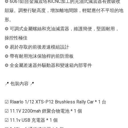
⚙ 6061鋁合金減震塔和CNC加工的充油式減震器有效吸收
顛簸。調整行駛高度，增加離地間隙，輕鬆應付不平坦的地
形。

⚙ 可調式金屬螺絲和充油減震器，維護簡便，堅固耐用，
操控性極佳

⚙ 易於存取的前後差速模組設計

⚙ 帶有耐用泡沫保險桿的前防滑板

⚙ 全金屬差速器外驅動器和變速箱內部零件

📍 包裝內容 📍

☑ Rlaarlo 1/12 XTS-P12 Brushless Rally Car * 1 台

☑ 11.1V 2200mah 鋰聚合物電池 * 1 個

☑ 11.1v USB 充電器 * 1 個
