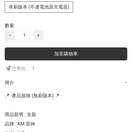
有刷版本 (不連電池及充電器)
數量
−
+
加至購物車
已售出： 1
簡介
−
📍  產品規格 (無刷版本) 📍 

商品新舊 : 全新

品牌 : KM 雷神
