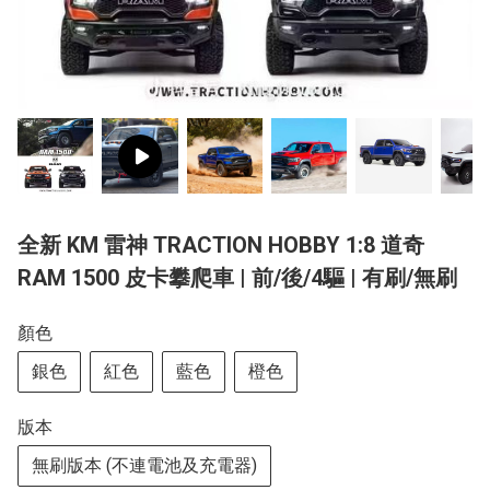
全新 KM 雷神 TRACTION HOBBY 1:8 道奇
RAM 1500 皮卡攀爬車 | 前/後/4驅 | 有刷/無刷
顏色
銀色
紅色
藍色
橙色
版本
無刷版本 (不連電池及充電器)