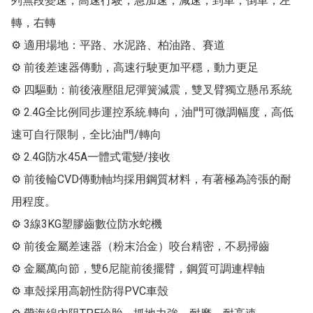
列無段變速，高速行駛，急加速，減速，到車，倒車，左
轉，右轉

⚙ 適用場地：平路、水泥路、柏油路、賽道

⚙ 前後差速器傳動，高速行駛更加平穩，動力更足

⚙ 四驅動：前後液壓阻尼彈簧減震，雙叉臂獨立懸吊系統

⚙ 2.4G全比例同步運控系統.轉向，油門可微調幅度，高低
速可自行限制，全比油門/轉向

⚙ 2.4G防水45A一體式電變/接收

⚙ 前後輪CVD傳動軸均採用鋼質材料，有著極為誇張的耐
用程度。

⚙ 3線3KG塑膠齒數位防水蛇機

⚙ 前後金屬差速器（粉末治金）咬台精密，不易掃齒

⚙ 金屬萬向節，雙6尼龍前後擺臂，鋼質可調連桿軸

⚙ 車殼採用高韌性防得PVC車殼
