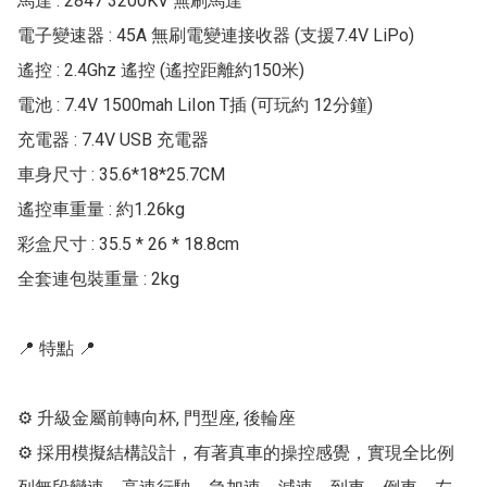
馬達 : 2847 3200KV 無刷馬達

電子變速器 : 45A 無刷電變連接收器 (支援7.4V LiPo)

遙控 : 2.4Ghz 遙控 (遙控距離約150米)

電池 : 7.4V 1500mah LiIon T插 (可玩約 12分鐘)

充電器 : 7.4V USB 充電器

車身尺寸 : 35.6*18*25.7CM

遙控車重量 : 約1.26kg

彩盒尺寸 : 35.5 * 26 * 18.8cm

全套連包裝重量 : 2kg

📍 特點 📍

⚙ 升級金屬前轉向杯, 門型座, 後輪座

⚙ 採用模擬結構設計，有著真車的操控感覺，實現全比例