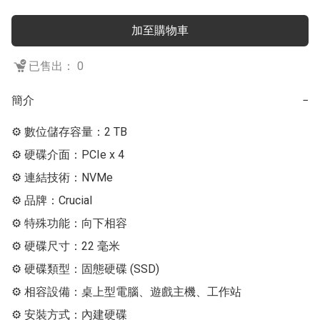
加至購物車
已售出： 0
簡介
−
⚙ 數位儲存容量：2 TB

⚙ 硬碟介面：PCIe x 4

⚙ 連結技術：NVMe

⚙ 品牌：Crucial

⚙ 特殊功能：向下相容

⚙ 硬碟尺寸：22 毫米

⚙ 硬碟類型：固態硬碟 (SSD)

⚙ 相容設備：桌上型電腦、遊戲主機、工作站

⚙ 安裝方式：內建硬碟
