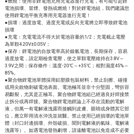
●燃燒：使用非鋰電池充用充電器進行充電，有可能引起鋰
電池損壞、冒煙、發熱或燃燒！對於鋰電池組，我們建議您
使用鋰電池平衡充專用充電器進行充電！
●損壞：過度放電、過度充電或反向充電將立即導致鋰電池
損壞
●充電：充電電流不得大於電池容量的1/2；充電截止電壓
為單顆4.20V±0.05V；
●保存：鋰電池的自放電率高於鎳氫電池，長期保存，容易
過度放電，請定期檢查電壓，使之單顆電壓維持在3.8V～
3.9V之間；保存條件：溫度-20℃～+35℃；相對濕度45%～
85%。
●聚合物鋰電池單體採用鋁塑膜包裝材料，禁止刮擦、碰撞
或用尖銳物刺破電池表面。電池極耳並非十分堅固，彎折容
易斷裂，尤其是正極耳。聚合物鋰電池組已經過良好焊接禁
止拆分或再焊接。聚合物鋰電池鋰論上不存在流動的電解
液，但萬一有電解液洩露而接觸到皮膚、眼睛或身體其它部
位，應立即用清水沖洗並就醫。禁止使用已經損壞的電池單
體（封口封邊損壞、外殼破損、聞到電解液的氣味、電解液
洩露等）。如遇電池發熱劇增，請遠離電池以免造成不必要