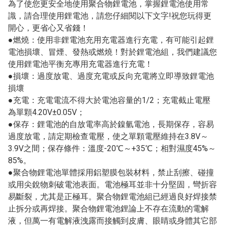
為了使您更安全地使用聚合物鋰電池，掌握鋰電池使用常
識，請合理使用鋰電池，請您仔細閱以下文字!祝您玩得更
開心，更省心又省錢！
●燃燒：使用非鋰電池充用充電器進行充電，有可能引起鋰
電池損壞、冒煙、發熱或燃燒！對於鋰電池組，我們建議您
使用鋰電池平衡充專用充電器進行充電！
●損壞：過度放電、過度充電或反向充電將立即導致鋰電池
損壞
●充電：充電電流不得大於電池容量的1/2；充電截止電壓
為單顆4.20V±0.05V；
●保存：鋰電池的自放電率高於鎳氫電池，長期保存，容易
過度放電，請定期檢查電壓，使之單顆電壓維持在3.8V～
3.9V之間；保存條件：溫度-20℃～+35℃；相對濕度45%～
85%。
●聚合物鋰電池單體採用鋁塑膜包裝材料，禁止刮擦、碰撞
或用尖銳物刺破電池表面。電池極耳並非十分堅固，彎折容
易斷裂，尤其是正極耳。聚合物鋰電池組已經過良好焊接禁
止拆分或再焊接。聚合物鋰電池鋰論上不存在流動的電解
液，但萬一有電解液洩露而接觸到皮膚、眼睛或身體其它部